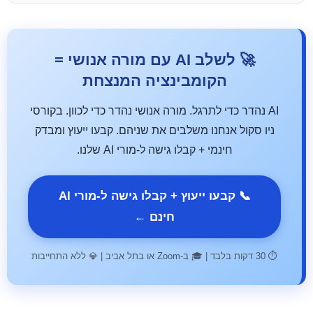
🚀 לשלב AI עם מורה אנושי =
הקומבינציה המנצחת
AI נהדר כדי לתרגל. מורה אנושי נהדר כדי לכוון. בקורסי
ניו סקול אנחנו משלבים את שניהם. קבעו ייעוץ ומבדק
חינמי + קבלו גישה ל-מורי AI שלנו.
📞 קבעו ייעוץ + קבלו גישה ל-מורי AI
חינם ←
⏱ 30 דקות בלבד | 🎓 ב-Zoom או בתל אביב | 💎 ללא התחייבות