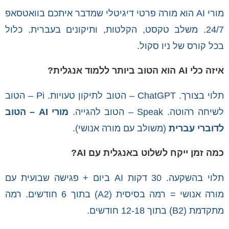
מורי AI הוא מורה פרטי דיגיטלי שמדבר איתכם בוואטסאפ
24/7. משלב טקסט, הקלטות, ותיקונים בעברית. כלול
בכל קורס של ניו סקול.
איזה כלי AI הוא הטוב ביותר ללמוד אנגלית?
תלוי בצורך. ChatGPT – הטוב לתיקון טעויות. Pi – הטוב
לשיחה רהוטה. Speak – הטוב להגייה.
מורי AI – הטוב
לדוברי עברית
(משולב עם מורה אנושי).
כמה זמן ייקח לשלוט באנגלית עם AI?
תלוי בהשקעה. 30 דקות AI ביום + פגישה שבועית עם
מורה אנושי = רמה בסיסית (A2) בתוך 6 חודשים. רמה
מתקדמת (B2) בתוך 12-18 חודשים.