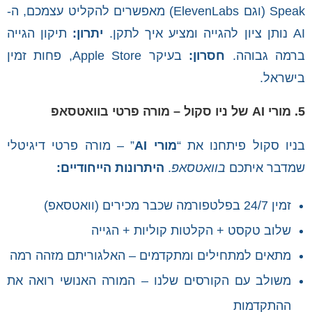
Speak (וגם ElevenLabs) מאפשרים להקליט עצמכם, ה-
AI נותן ציון להגייה ומציע איך לתקן.
יתרון:
תיקון הגייה
ברמה גבוהה.
חסרון:
בעיקר Apple Store, פחות זמין
בישראל.
5. מורי AI של ניו סקול – מורה פרטי בוואטסאפ
בניו סקול פיתחנו את “
מורי AI
” – מורה פרטי דיגיטלי
שמדבר איתכם
בוואטסאפ
.
היתרונות הייחודיים:
זמין 24/7 בפלטפורמה שכבר מכירים (וואטסאפ)
שלוב טקסט + הקלטות קוליות + הגייה
מתאים למתחילים ומתקדמים – האלגוריתם מזהה רמה
משולב עם הקורסים שלנו – המורה האנושי רואה את
ההתקדמות