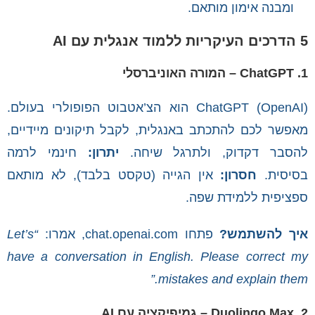
ומבנה אימון מותאם.
5 הדרכים העיקריות ללמוד אנגלית עם AI
1. ChatGPT – המורה האוניברסלי
ChatGPT (OpenAI) הוא הצ’אטבוט הפופולרי בעולם.
מאפשר לכם להתכתב באנגלית, לקבל תיקונים מיידיים,
להסבר דקדוק, ולתרגל שיחה.
יתרון:
חינמי לרמה
בסיסית.
חסרון:
אין הגייה (טקסט בלבד), לא מותאם
ספציפית ללמידת שפה.
איך להשתמש?
פתחו chat.openai.com, אמרו:
“Let’s
have a conversation in English. Please correct my
mistakes and explain them.”
2. Duolingo Max – גמיפיקציה עם AI