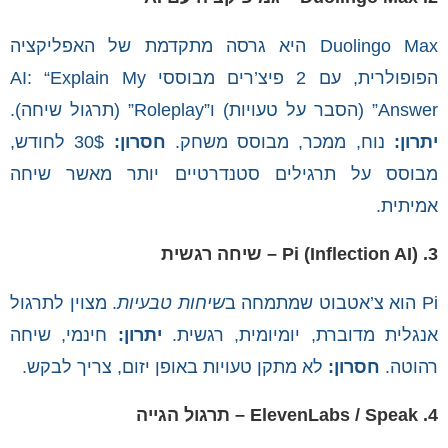
Duolingo Max היא גרסה מתקדמת של האפליקציה
הפופולרית, עם 2 פיצ’רים מבוססי AI: “Explain My
Answer” (הסבר על טעויות) ו”Roleplay” (תרגול שיחה).
יתרון:
נוח, ממכר, מבוסס משחק.
חסרון:
30$ לחודש,
מבוסס על תרגילים סטנדרטיים יותר מאשר שיחה
אמיתית.
3. Pi (Inflection AI) – שיחה רגשית
Pi הוא צ’אטבוט שמתמחה ב
שיחות טבעיות
. מצוין לתרגול
אנגלית מדוברת, יומיומית, רגשית.
יתרון:
חינמי, שיחה
רהוטה.
חסרון:
לא מתקן טעויות באופן יזום, צריך לבקש.
4. ElevenLabs / Speak – תרגול הגייה