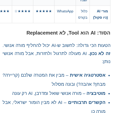
/שנה
מורי AI
כלול
WhatsApp
★★★★★
★★★★☆
★★★
(ניו סקול)
בקורס
הסוד: AI הוא Tool, לא Replacement
הטעות הכי גדולה: לחשוב ש-AI יכול להחליף מורה אנושי.
זה לא נכון.
AI מעולה לתרגול ולחזרות, אבל מורה אנושי
נותן:
אסטרטגיה אישית
– מבין את המטרה שלכם (קריירה?
מבחן? אהבה?) ובונה מסלול
מוטיבציה
– מורה אנושי שואל ומדרבן, AI רק עונה
הקשרים תרבותיים
– AI לא מבין הומור ישראלי, אבל
מורה כן