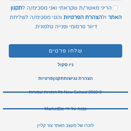
הריני מאשר/ת שקראתי ואני מסכימ/ה ל
תקנון
האתר
ול
הצהרת הפרטיות
והנני מסכימ/ה לשליחת
דיוור פרסומי ופנייה טלפונית.
שלחו פרטים
ניו סקול
הצהרת נגישות
תקנון
פרטיות
© 2018 New School כל הזכויות שמורות
נבנה על-ידי MarketBiz
לזכרו של מעצב האתר צור קליין