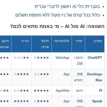
בעברית! כלי AI ראשון לדוברי עברית
כלול בכל קורס של ניו סקול ללא תוספת תשלום
השוואה: AI מול AI – מי באמת מתאים לכם?
פתרון
מחיר
פלטפורמה
תרגול
הגייה
תיקון
שיחה
שגיאות
ChatGPT
חינם /
Web/App
★★★★☆
★★☆☆☆
★★★
20$
★★☆
★★★★☆
★★★☆☆
App
30$
Duolingo
Max
/חודש
Pi
חינם
App/Web
★★★★★
★★★☆☆
☆☆☆
★☆☆
★★★★★
★★★★☆
App
99$
Speak