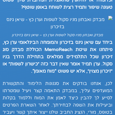
וכדומה?
או לחלופין שהאנגלית המדוברת שלך פשוט
טעונה שיפור ותמיד רצית לשוחח באופן שוטף?
מבדק ואבחון מניו סקול לשפות וערן כץ – שיאן גינס בזיכרון
ביחד עם שיאן גינס בזיכרון והמומחה הבינלאומי ערן כץ,
פיתחנו את שיטת MemoReach הכוללת מבדק סוג
זיכרון שכל התלמידים ממלאים בתחילת הדרך בניו
סקול. ערן תמיד אומר שאין דבר כזה ״כישרון לשפות״ או
״זיכרון מצוין״, אלא יש פשוט “מוח מאומן”.
לכן, אנחנו בודקים את סגנונות הלימוד והתקשורת
המועדפים עליך, במבדק התאמה קצר ויעיל שמטרתו
לסייע לך להבין כיצד לאמן את המוח וללמוד בקלות
וביעילות את השפה לבחירתך. לאחר השארת הפרטים
בטופס, מורי, הנציג החביב שלנו ייצור איתך קשר ויעביר