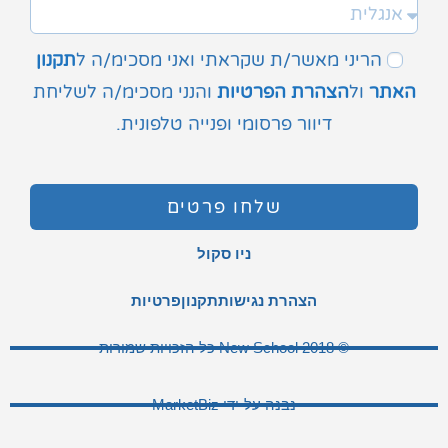
הריני מאשר/ת שקראתי ואני מסכימ/ה ל
תקנון
האתר
ול
הצהרת הפרטיות
והנני מסכימ/ה לשליחת
דיוור פרסומי ופנייה טלפונית.
שלחו פרטים
ניו סקול
הצהרת נגישות
תקנון
פרטיות
© 2018 New School כל הזכויות שמורות
נבנה על-ידי MarketBiz