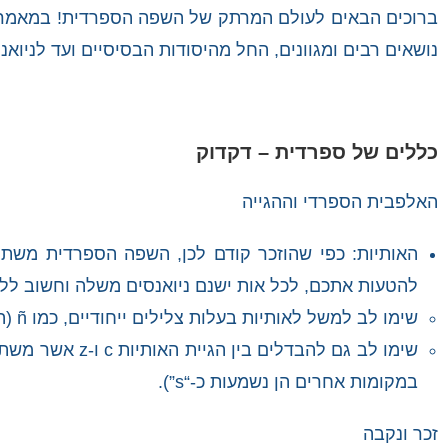
ברוכים הבאים לעולם המרתק של השפה הספרדית! במאמר זה 
נושאים רבים ומגוונים, החל מהיסודות הבסיסיים ועד לניואנ
כללים של ספרדית – דקדוק
האלפבית הספרדי וההגייה
להטעות אתכם, לכל אות ישנם ניואנסים משלה וחשוב ללמו
שימו לב למשל לאותיות בעלות צלילים ייחודיים, כמו ñ (הנשמעת כ-“ny”) ו-rr (הנשמעת כ-“r” גרונית).
במקומות אחרים הן נשמעות כ-“s”).
זכר ונקבה