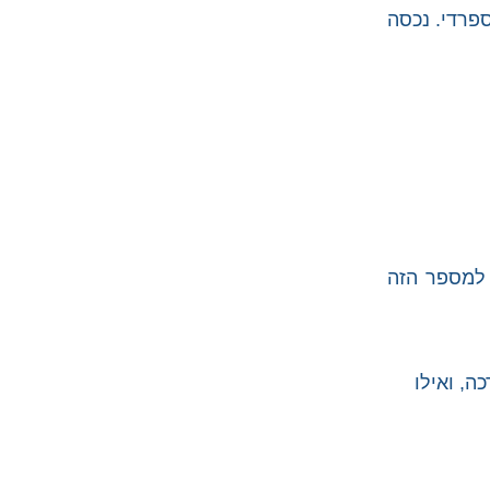
פרדי. נכסה
 כולל 27 אותיות. אך אל תתנו למספר הזה
גיית האותיות c ו-z אשר משתנות בהתאם למיקומן במילה (לפני e או i, הן נשמעות כ-“th” רכה, ואילו