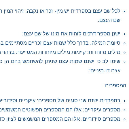
לכל שם עצם בספרדית יש מין- זכר או נקבה. זיהוי המין 
שם העצם.
ישנן מספר דרכים לזהות את מינו של שם עצם:
סיומת המילה: בדרך כלל שמות עצם זכריים מסתיימים ב-o ושמות עצם נקביים מסתיימים ב-a. אך ישנם חריגים רבים לכלל זה
מילים מיוחדות: קיימות מילים מיוחדות המסייעות בזיהוי מינו של שם עצם, 
שימו לב כי ישנם שמות עצם שניתן להשתמש בהם הן כז
עצם דו-מיניים”.
המספרים
בספרדית ישנם שני סוגים של מספרים: עיקריים וסידוריים
מספרים עיקריים: אלו הם המספרים הפשוטים המשמשים לספירה ( tres
מספרים סידוריים: אלו הם המספרים המשמשים לציון סדר (imero, segundo, tercero