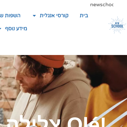
newschool.co.il
בית
קורסי אנגלית
השפות של
מידע נוסף
!Olé צלילה