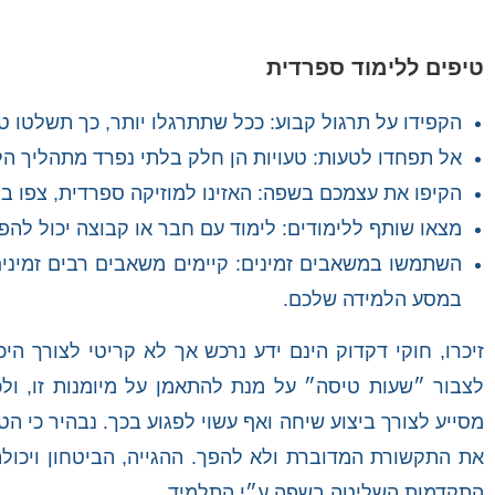
טיפים ללימוד ספרדית
הקפידו על תרגול קבוע: ככל שתתרגלו יותר, כך תשלטו ט
אל תפחדו לטעות: טעויות הן חלק בלתי נפרד מתהליך הל
הקיפו את עצמכם בשפה: האזינו למוזיקה ספרדית, צפו 
מצאו שותף ללימודים: לימוד עם חבר או קבוצה יכול להפו
השתמשו במשאבים זמינים: קיימים משאבים רבים זמינים ב
במסע הלמידה שלכם.
זיכרו, חוקי דקדוק הינם ידע נרכש אך לא קריטי לצורך הי
לצבור ״שעות טיסה״ על מנת להתאמן על מיומנות זו, ולכ
מסייע לצורך ביצוע שיחה ואף עשוי לפגוע בכך. נבהיר כי ה
את התקשורת המדוברת ולא להפך. ההגייה, הביטחון ויכול
התקדמות השליטה בשפה ע״י התלמיד.